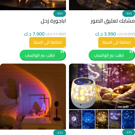
-34%
-34%
مشابك تعليق الصور
اباجورة زحل
3.990
د.ك
7.900
د.ك
6.000
د.ك
11.900
د.ك
اضافة الى السلة
اضافة الى السلة
اطلب عبر الواتساب
اطلب عبر الواتساب
-23%
-22%