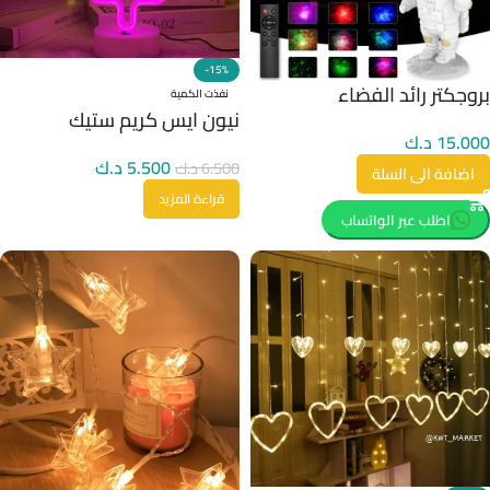
-15%
بروجكتر رائد الفضاء
نفذت الكمية
نيون ايس كريم ستيك
15.000
د.ك
5.500
د.ك
6.500
د.ك
اضافة الى السلة
قراءة المزيد
اطلب عبر الواتساب