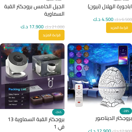
اباجورة الهلال (نيون)
الجيل الخامس بروجكتر القبة
السماوية
4.500
د.ك
6.500
د.ك
17.900
د.ك
21.000
د.ك
قراءة المزيد
قراءة المزيد
-28%
-24%
بروجكتر الديناصور
بروجكتر القبة السماوية 13
في 1
12.900
د.ك
17.900
د.ك