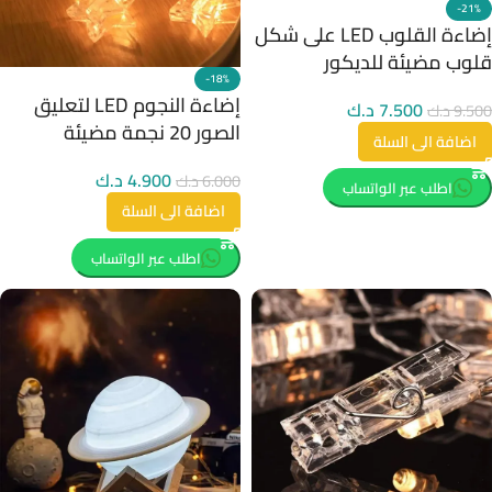
-21%
إضاءة القلوب LED على شكل
قلوب مضيئة للديكور
-18%
إضاءة النجوم LED لتعليق
7.500
د.ك
9.500
د.ك
الصور 20 نجمة مضيئة
اضافة الى السلة
4.900
د.ك
6.000
د.ك
اطلب عبر الواتساب
اضافة الى السلة
اطلب عبر الواتساب