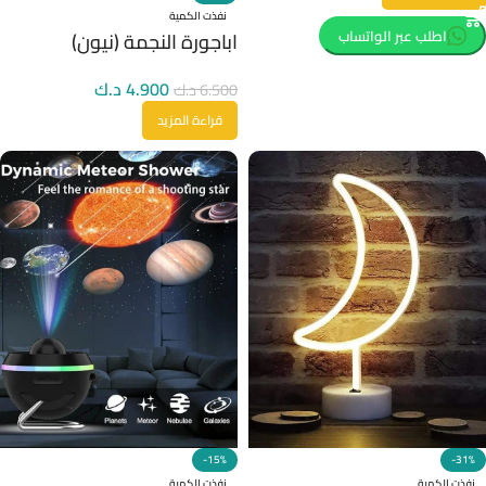
نفذت الكمية
اطلب عبر الواتساب
اباجورة النجمة (نيون)
4.900
د.ك
6.500
د.ك
قراءة المزيد
-15%
-31%
نفذت الكمية
نفذت الكمية