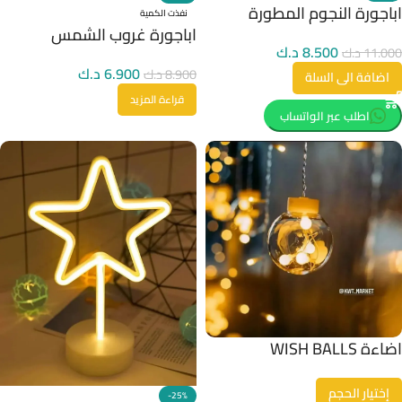
اباجورة النجوم المطورة
نفذت الكمية
اباجورة غروب الشمس
8.500
د.ك
11.000
د.ك
6.900
د.ك
8.900
د.ك
اضافة الى السلة
قراءة المزيد
اطلب عبر الواتساب
اضاءة WISH BALLS
إختيار الحجم
-25%