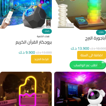
-24%
-23%
أباجورة البرج
نفذت الكمية
بروجكتر القرآن الكريم
13.900
د.ك
18.000
د.ك
9.900
د.ك
13.000
د.ك
اضافة الى السلة
قراءة المزيد
اطلب عبر الواتساب