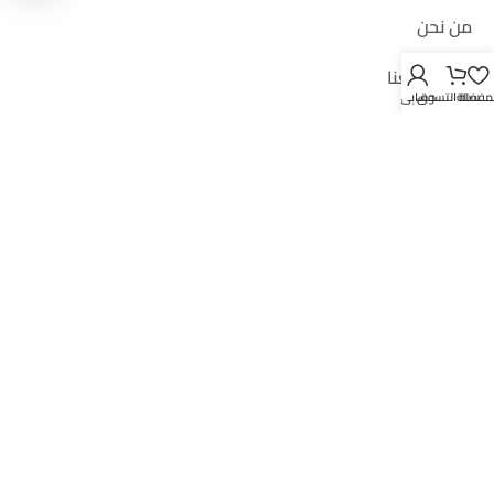
من نحن
تواصل معنا
لمفضلة
سلة التسوق
حسابي
سياسة الاستبدال والاسترجاع
كويت ماركت أول متجر إلكتروني مختص بالإضاءات
والفناتق والهدايا بالكويت منذ عام 2012