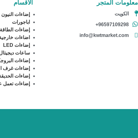
معلومات المتجر
الاقسام
الكويت
إضاءات النيون
اباجورات
96597109298+
إضاءات الطاقة
info@kwtmarket.com
اضاءات خارجية
إضاءات LED
ساعات ديجيتال
إضاءات البروجك
إضاءات غرف ال
إضاءات الحديقة
إضاءات تعمل ع