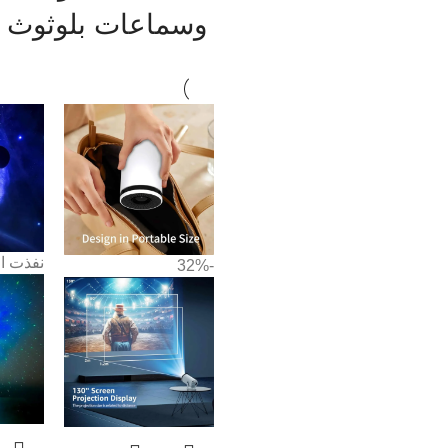
وسماعات بلوثوث
نفذت ا
-32%