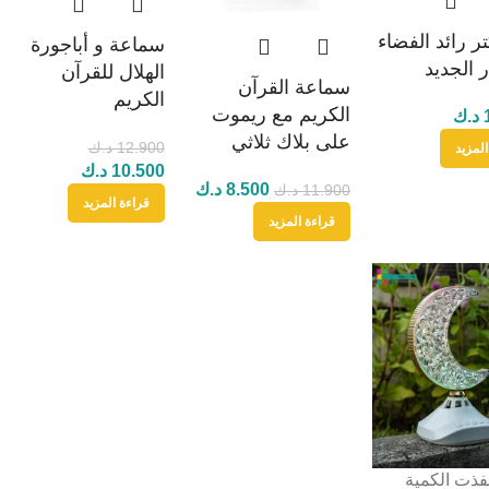
ر رائد الفضاء
سماعة و أباجورة
ر الجديد
الهلال للقرآن
سماعة القرآن
الكريم
الكريم مع ريموت
د.ك
على بلاك ثلاثي
12.900
د.ك
المزيد
10.500
د.ك
8.500
د.ك
11.900
د.ك
قراءة المزيد
قراءة المزيد
فذت الكمية