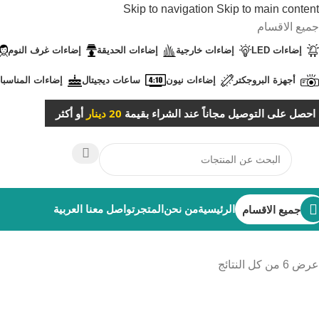
Skip to navigation
Skip to main content
جميع الاقسام
إضاءات LED
إضاءات خارجية
إضاءات الحديقة
إضاءات غرف النوم
أجهزة البروجكتر
إضاءات نيون
ساعات ديجيتال
إضاءات المناسبا
احصل على التوصيل مجاناً عند الشراء بقيمة
20 دينار
أو أكثر
الرئيسية
من نحن
المتجر
تواصل معنا
العربية
جميع الاقسام
عرض ⁦6⁩ من كل النتائج