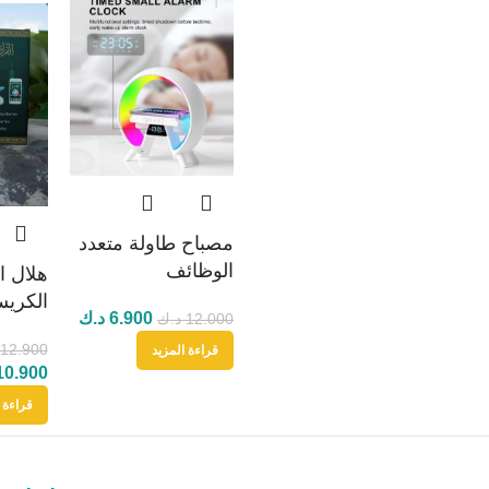
مصباح طاولة متعدد
الوظائف
هلال ا
الكريس
6.900
د.ك
12.000
د.ك
12.900
قراءة المزيد
10.900
قراءة 