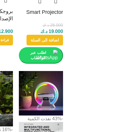
بروجكت
Smart Projector
الإصدا
28.000
د.ك
19.000
د.ك
12.900
اضافة الى السلة
قراءة 
اطلب عبر
الواتساب
-43%
نفذت الكمية
-16%
ن