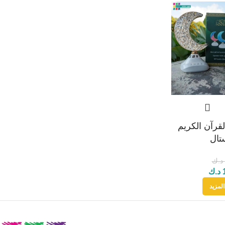
لقرآن الكريم
تال
د.ك
د.ك
المزيد