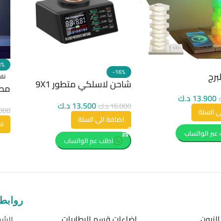
3%
-16%
برج
نف
شاحن لاسلكي متطور 9X1
مصب
13.900
د.ك
13.500
د.ك
16.000
د.ك
000
ى السلة
اضافة الى السلة
قر
عبر الواتساب
اطلب عبر الواتساب
روابط
لنيون
إضاءات قسم البطاريات
الرئي