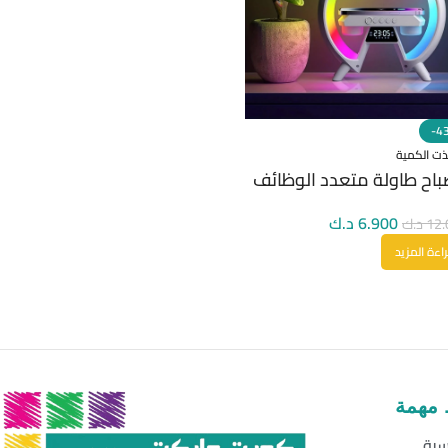
-4
ذت الكمية
اح طاولة متعدد الوظائف
6.900
د.ك
12.
د.ك
اءة المزيد
 مهمة
سية