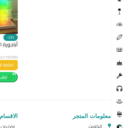
-23%
أباجورة ال
18.000
د.ك
اضافة ال
اطلب 
معلومات المتجر
الاقسام
الكويت
إضاءات ا