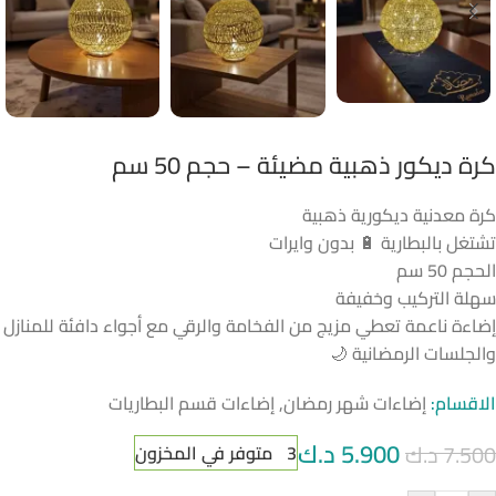
كرة ديكور ذهبية مضيئة – حجم 50 سم
كرة معدنية ديكورية ذهبية
تشتغل بالبطارية 🔋 بدون وايرات
الحجم 50 سم
سهلة التركيب وخفيفة
إضاءة ناعمة تعطي مزيج من الفخامة والرقي مع أجواء دافئة للمنازل
والجلسات الرمضانية 🌙
الاقسام:
إضاءات شهر رمضان
,
إضاءات قسم البطاريات
5.900
د.ك
7.500
د.ك
3 متوفر في المخزون