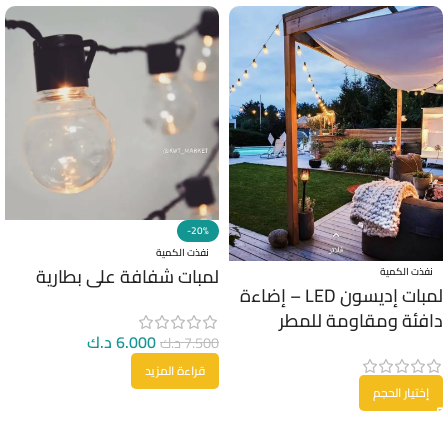
-20%
نفذت الكمية
لمبات شفافة على بطارية
نفذت الكمية
لمبات إديسون LED – إضاءة
دافئة ومقاومة للمطر
6.000
د.ك
7.500
د.ك
قراءة المزيد
إختيار الحجم