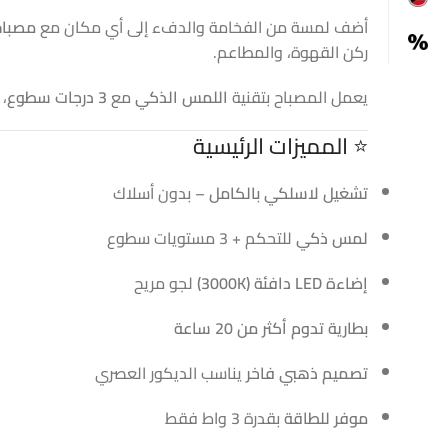
أضف لمسة من الفخامة والدفء إلى أي مكان مع
مصباح
ركن القهوة، والمطاعم.
يعمل المصباح بتقنية
اللمس الذكي
مع
3 درجات سطوع
، ويمنح
⭐ المميزات الرئيسية
تشغيل لاسلكي بالكامل
– بدون أسلاك
لمس ذكي
للتحكم + 3 مستويات سطوع
إضاءة LED دافئة (3000K)
لجو مريح
بطارية تدوم أكثر من 20 ساعة
تصميم ذهبي فاخر
يناسب الديكور العصري
موفر للطاقة
بقدرة 3 واط فقط