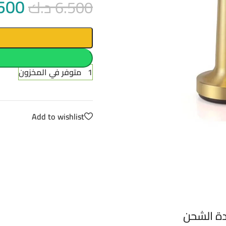
500
6.500
د.ك
1 متوفر في المخزون
Add to wishlist
دة الشحن