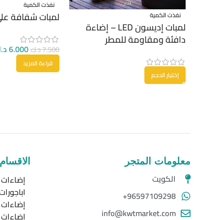
نفذت الكمية
لمبات شفافة على
نفذت الكمية
لمبات إديسون LED – إضاءة
دافئة ومقاومة للمطر
6.000
د.
7.500
د.ك
قراءة المزيد
إختيار الحجم
معلومات المتجر
الاقسام
الكويت
إضاءات ا
اباجورات
96597109298+
إضاءات 
info@kwtmarket.com
اضاءات خ