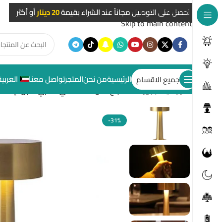
Skip to navigation
احصل على التوصيل مجاناً عند الشراء بقيمة
20 دينار
أو أكثر
Skip to main content
الرئيسية
من نحن
المتجر
تواصل معنا
العربية
جميع الاقسام
الرئيسية
/
ابجورات
/
مصباح طاولة لاسلكي ذهبي قابل لإعادة الشح
-31%