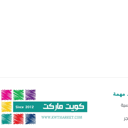
 مهمة
سية
جر