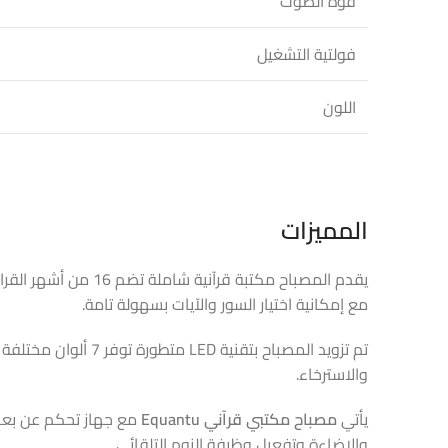
قوة الصوت
فولتية التشغيل
اللون
المميزات
مع إمكانية اختيار السور والآيات بسهولة تامة.
تم تزويد المصباح ب
والاسترخاء.
يأتي
مصباح مكتبي قرآني
Equantu
مع جهاز تحكم عن بعد 
والإضاءة وتفعيل وظيفة النوم التلقائي.