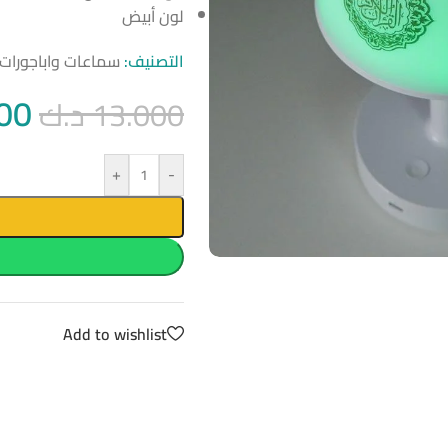
لون أبيض
التصنيف:
سماعات واباجورات ا
00
13.000
د.ك
+
-
Add to wishlist