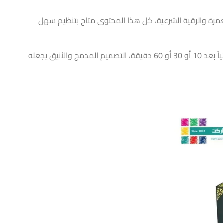
ة والرقية الشرعية، كل هذا المحتوى متاح بتنظيم سهل
مزود ببطارية ليثيوم قابلة لإعادة الشحن مع كابل Type-C للشحن السريع ويتميز بخاصية النوم الذكي التي تتيح إيقاف التشغيل تلقائياً بعد 10 أو 30 أو 60 دقيقة، التصميم المدمج والأنيق يجعله