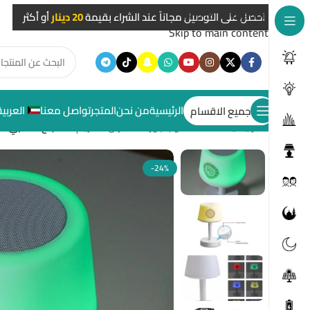
Skip to navigation
احصل على التوصيل مجاناً عند الشراء بقيمة
20 دينار
أو أكثر
Skip to main content
الرئيسية
من نحن
المتجر
تواصل معنا
العربية
جميع الاقسام
الرئيسية
/
سماعات واباجورات القرآن الكريم
/
مصباح مكتبي قرآني Equantu – مصباح LED ذكي مع سماع
-24%