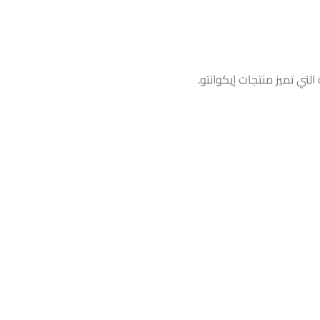
تي تميز منتجات إيكوانتو.