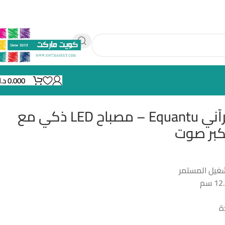
0.000
د.
مصباح مكتبي قرآني Equantu – مصباح LED ذكي مع
كبر صوت