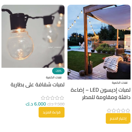
-20%
نفذت الكمية
لمبات شفافة على بطارية
نفذت الكمية
لمبات إديسون LED – إضاءة
دافئة ومقاومة للمطر
6.000
د.ك
7.500
د.ك
قراءة المزيد
إختيار الحجم