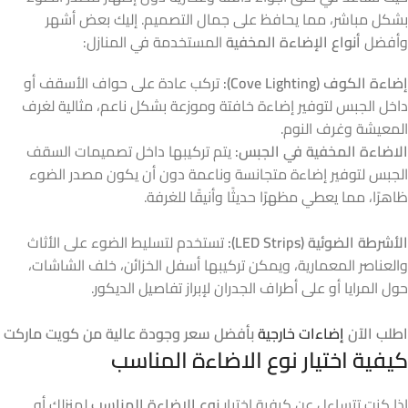
بشكل مباشر، مما يحافظ على جمال التصميم. إليك بعض أشهر
وأفضل
أنواع الإضاءة المخفية
المستخدمة في المنازل:
إضاءة الكوف (Cove Lighting):
تركب عادة على حواف الأسقف أو
داخل الجبس لتوفير إضاءة خافتة وموزعة بشكل ناعم، مثالية لغرف
المعيشة وغرف النوم.
الاضاءة المخفية في الجبس:
يتم تركيبها داخل تصميمات السقف
الجبس لتوفير إضاءة متجانسة وناعمة دون أن يكون مصدر الضوء
ظاهرًا، مما يعطي مظهرًا حديثًا وأنيقًا للغرفة.
الأشرطة الضوئية (LED Strips):
تستخدم لتسليط الضوء على الأثاث
والعناصر المعمارية، ويمكن تركيبها أسفل الخزائن، خلف الشاشات،
حول المرايا أو على أطراف الجدران لإبراز تفاصيل الديكور.
اطلب الآن
إضاءات خارجية
بأفضل سعر وجودة عالية من كويت ماركت
كيفية اختيار نوع الاضاءة المناسب
إذا كنت تتساءل عن كيفية اختيار
نوع الاضاءة المناسب
لمنزلك أو