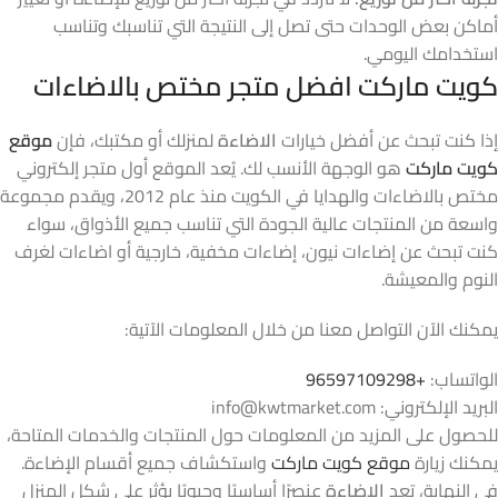
أماكن بعض الوحدات حتى تصل إلى النتيجة التي تناسبك وتناسب
استخدامك اليومي.
كويت ماركت افضل متجر مختص بالاضاءات
إذا كنت تبحث عن أفضل خيارات
الاضاءة
لمنزلك أو مكتبك، فإن
موقع
كويت ماركت
هو الوجهة الأنسب لك. يُعد الموقع أول متجر إلكتروني
مختص بالاضاءات والهدايا في الكويت منذ عام 2012، ويقدم مجموعة
واسعة من المنتجات عالية الجودة التي تناسب جميع الأذواق، سواء
كنت تبحث عن إضاءات نيون، إضاءات مخفية، خارجية أو اضاءات لغرف
النوم والمعيشة.
يمكنك الآن التواصل معنا من خلال المعلومات الآتية:
الواتساب:
+96597109298
البريد الإلكتروني: info@kwtmarket.com
للحصول على المزيد من المعلومات حول المنتجات والخدمات المتاحة،
يمكنك زيارة
موقع كويت ماركت
واستكشاف جميع أقسام الإضاءة.
في النهاية، تعد
الاضاءة
عنصرًا أساسيًا وحيويًا يؤثر على شكل المنزل