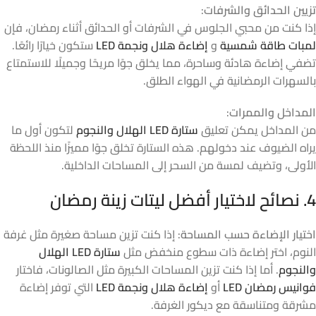
تزيين الحدائق والشرفات
:
إذا كنت من محبي الجلوس في الشرفات أو الحدائق أثناء رمضان، فإن
لمبات طاقة شمسية
و
إضاءة هلال ونجمة LED
ستكون خيارًا رائعًا.
تضفي إضاءة هادئة وساحرة، مما يخلق جوًا مريحًا وجميلًا للاستمتاع
بالسهرات الرمضانية في الهواء الطلق.
المداخل والممرات
:
من المداخل يمكن تعليق
ستارة LED الهلال والنجوم
لتكون أول ما
يراه الضيوف عند دخولهم. هذه الستارة تخلق جوًا مميزًا منذ اللحظة
الأولى، وتضيف لمسة من السحر إلى المساحات الداخلية.
4. نصائح لاختيار أفضل ليتات زينة رمضان
اختيار الإضاءة حسب المساحة
: إذا كنت تزين مساحة صغيرة مثل غرفة
النوم، اختر إضاءة ذات سطوع منخفض مثل
ستارة LED الهلال
والنجوم
. أما إذا كنت تزين المساحات الكبيرة مثل الصالونات، فاختار
فوانيس رمضان LED
أو
إضاءة هلال ونجمة LED
التي توفر إضاءة
مشرقة ومتناسقة مع ديكور الغرفة.