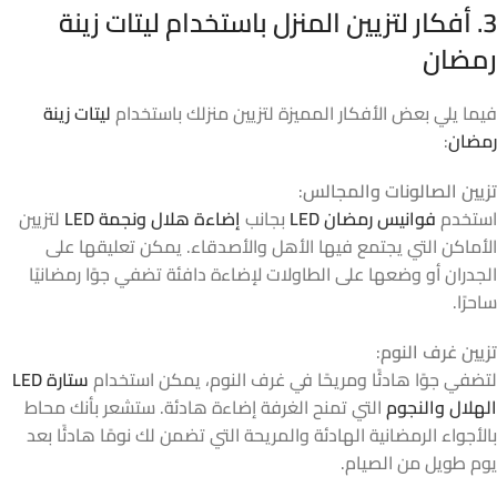
3. أفكار لتزيين المنزل باستخدام ليتات زينة
رمضان
فيما يلي بعض الأفكار المميزة لتزيين منزلك باستخدام
ليتات زينة
رمضان
:
تزيين الصالونات والمجالس
:
استخدم
فوانيس رمضان LED
بجانب
إضاءة هلال ونجمة LED
لتزيين
الأماكن التي يجتمع فيها الأهل والأصدقاء. يمكن تعليقها على
الجدران أو وضعها على الطاولات لإضاءة دافئة تضفي جوًا رمضانيًا
ساحرًا.
تزيين غرف النوم
:
لتضفي جوًا هادئًا ومريحًا في غرف النوم، يمكن استخدام
ستارة LED
الهلال والنجوم
التي تمنح الغرفة إضاءة هادئة. ستشعر بأنك محاط
بالأجواء الرمضانية الهادئة والمريحة التي تضمن لك نومًا هادئًا بعد
يوم طويل من الصيام.