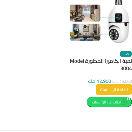
-14%
لمبة الكاميرا المطورة Model
3004
12.900
د.ك
15.000
د.ك
اضافة الى السلة
اطلب عبر الواتساب