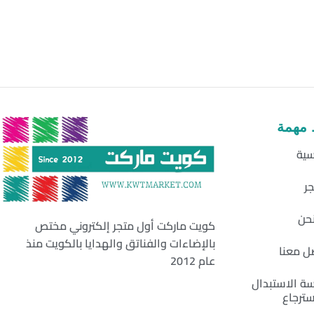
 مهمة
سية
جر
حن
كويت ماركت أول متجر إلكتروني مختص
بالإضاءات والفناتق والهدايا بالكويت منذ
ل معنا
عام 2012
ة الاستبدال
سترجاع