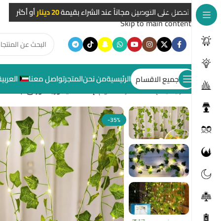
Skip to navigation
احصل على التوصيل مجاناً عند الشراء بقيمة
20 دينار
أو أكثر
Skip to main content
الرئيسية
من نحن
المتجر
تواصل معنا
العربية
جميع الاقسام
الرئيسية
/
إضاءات غرف النوم
/
إضاءة ديكورية أوراق نبات خضر
-35%