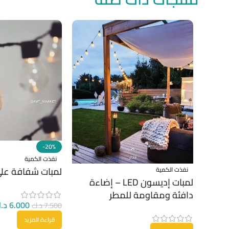
-20%
نفذت الكمية
لمبات شفافة على
نفذت الكمية
لمبات إديسون LED – إضاءة
دافئة ومقاومة للمطر
6.000
د.
7.500
د.ك
قراءة المزيد