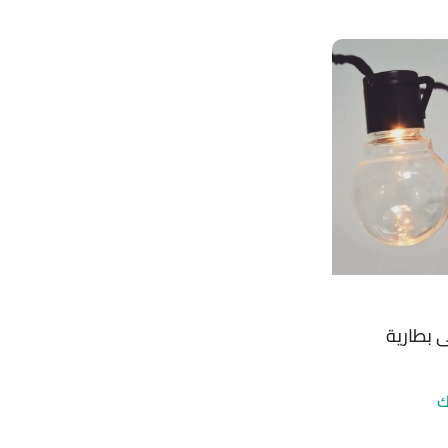
 بطارية
ك