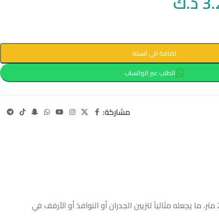
3.
د.ك
اضافة الى السلة
الطلب عبر الواتساب
مشاركة:
إضاءة ديكورية مميزة على شكل أوراق نبات صناعية، تعمل بالبطارية، وتضفي لمسة طبيعية وجذابة على أي مكان. الواير بطول 2 متر، ما يجعله مثالياً لتزيين الجدران أو النوافذ أو الأرفف في