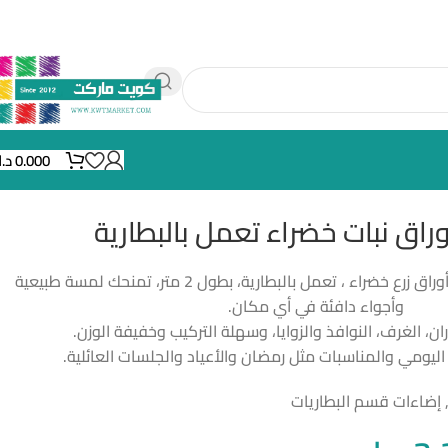
0.000
د.
راق نبات خضراء تعمل بالبطارية
إضاءة ديكورية على شكل أوراق زرع خضراء ، تعمل بالبطارية، بطول 2 متر، تمنحك لمسة طبيعية
وأجواء دافئة في أي مكان.
ران، الغرف، النوافذ والزوايا، وسهلة التركيب وخفيفة الوزن.
م اليومي والمناسبات مثل رمضان والأعياد والجلسات العائلية.
إضاءات قسم البطاريات