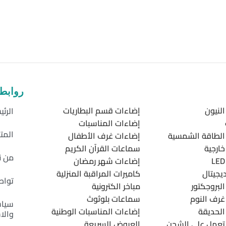
روابط
لنيون
إضاءات قسم البطاريات
الرئي
إضاءات المناسبات
المت
الطاقة الشمسية
إضاءات غرف الأطفال
ارجية
سماعات القرآن الكريم
من ن
إضاءات شهر رمضان
يجيتال
كاميرات المراقبة المنزلية
تواص
لبروجكتور
مباخر الكترونية
غرف النوم
سماعات بلوثوث
سياس
الحديقة
إضاءات المناسبات الوطنية
والا
تعمل على الشحن
العروض السريعة