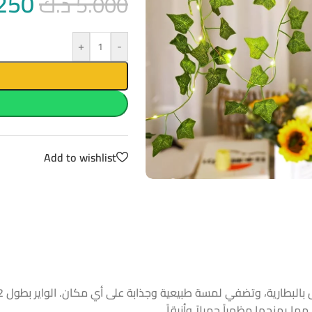
250
5.000
د.ك
+
-
Add to wishlist
ا يمنحها مظهراً جميلاً وأنيقاً.