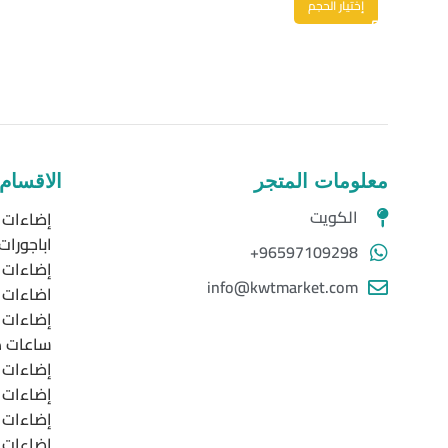
إختيار الحجم
معلومات المتجر
الاقسام
الكويت
إضاءات ا
اباجورات
96597109298+
إضاءات 
info@kwtmarket.com
اضاءات خ
إضاءات LED
ساعات د
إضاءات ا
إضاءات 
إضاءات 
إضاءات 