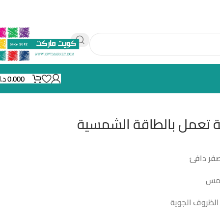
0.000
د.
ة تعمل بالطاقة الشمسية
فر دافئ
شمس
الظروف الجوية