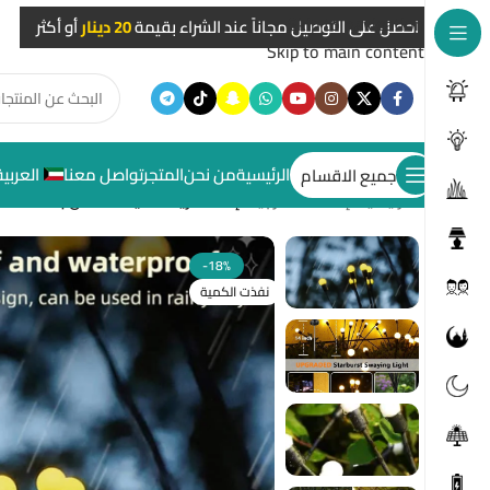
Skip to navigation
احصل على التوصيل مجاناً عند الشراء بقيمة
20 دينار
أو أكثر
Skip to main content
الرئيسية
من نحن
المتجر
تواصل معنا
العربية
جميع الاقسام
الرئيسية
/
إضاءات خارجية
/
إضاءة زينة حديقة تعمل بالطاقة 
-18%
نفذت الكمية