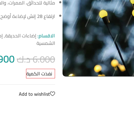
مثالية للحدائق، الممرات، وال
ارتفاع 28 إنش
لإضاءة أوضح 
الاقسام:
إضاءات الحديقة
,
إض
الشمسية
900
6.000
د.ك
نفذت الكمية
Add to wishlist