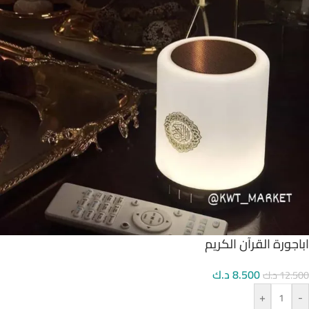
اباجورة القرآن الكريم
8.500
د.ك
12.500
د.ك
+
-