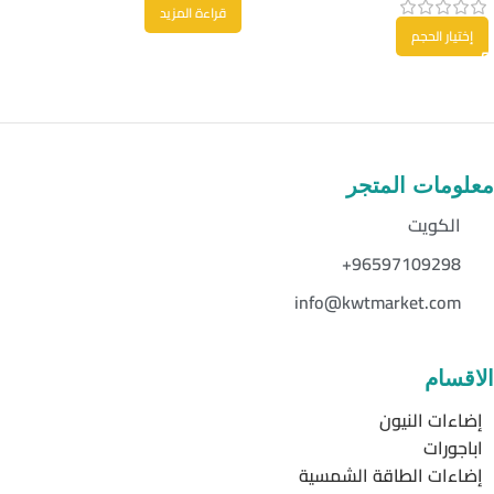
قراءة المزيد
إختيار الحجم
معلومات المتجر
الكويت
96597109298+
info@kwtmarket.com
الاقسام
إضاءات النيون
اباجورات
إضاءات الطاقة الشمسية