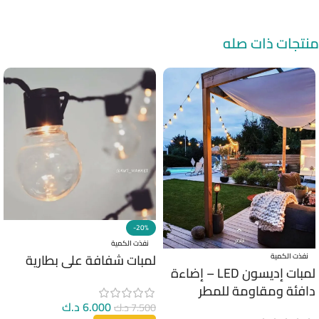
منتجات ذات صله
-20%
نفذت الكمية
لمبات شفافة على بطارية
نفذت الكمية
لمبات إديسون LED – إضاءة
دافئة ومقاومة للمطر
6.000
د.ك
7.500
د.ك