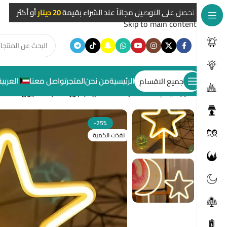
Skip to navigation
احصل على التوصيل مجاناً عند الشراء بقيمة
20 دينار
أو أكثر
Skip to main content
الرئيسية
من نحن
المتجر
تواصل معنا
العربية
جميع الاقسام
الرئيسية
/
إضاءات غرف الأطفال
/
اباجورة النجمة (نيون)
-25%
نفذت الكمية