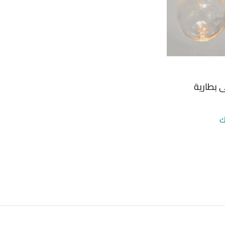
 بطارية
ك