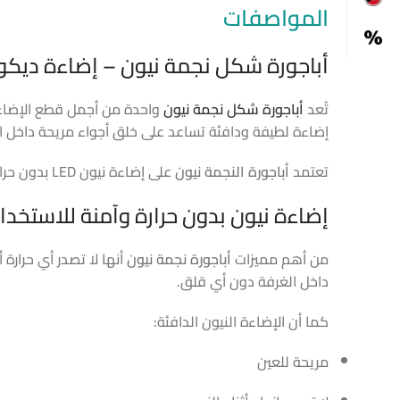
المواصفات
أباجورة شكل نجمة نيون – إضاءة ديكور
تُعد
أباجورة شكل نجمة نيون
واحدة من أجمل قطع الإضاءة ا
إضاءة لطيفة ودافئة تساعد على خلق أجواء مريحة داخل ا
تعتمد
أباجورة النجمة نيون
على إضاءة نيون LED بدون حرارة، وهو ما يجعلها خيارًا مثاليًا للاستخدام اليومي، خاصة في الأماكن التي يتواجد بها الأطفال، مثل غرف النوم وغرف الأطفال.
إضاءة نيون بدون حرارة وآمنة للاستخدا
من أهم مميزات
أباجورة نجمة نيون
أنها لا تصدر أي حرارة 
داخل الغرفة دون أي قلق.
كما أن الإضاءة النيون الدافئة:
مريحة للعين