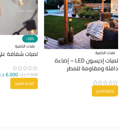
-20%
نفذت الكمية
لمبات شفافة على
نفذت الكمية
لمبات إديسون LED – إضاءة
دافئة ومقاومة للمطر
6.000
د.
7.500
د.ك
قراءة المزيد
إختيار الحجم