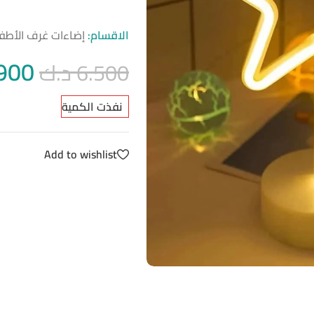
الاقسام:
إضاءات غرف الأطف
900
6.500
د.ك
نفذت الكمية
Add to wishlist