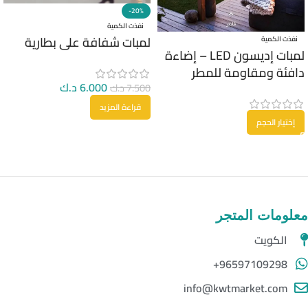
-20%
نفذت الكمية
لمبات شفافة على بطارية
نفذت الكمية
لمبات إديسون LED – إضاءة
دافئة ومقاومة للمطر
6.000
د.ك
7.500
د.ك
قراءة المزيد
إختيار الحجم
معلومات المتجر
الكويت
96597109298+
info@kwtmarket.com