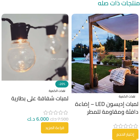
منتجات ذات صله
-20%
نفذت الكمية
لمبات شفافة على بطارية
نفذت الكمية
لمبات إديسون LED – إضاءة
دافئة ومقاومة للمطر
6.000
د.ك
7.500
د.ك
قراءة المزيد
إختيار الحجم