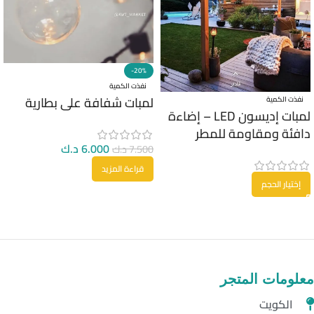
-20%
نفذت الكمية
لمبات شفافة على بطارية
نفذت الكمية
لمبات إديسون LED – إضاءة
دافئة ومقاومة للمطر
6.000
د.ك
7.500
د.ك
قراءة المزيد
إختيار الحجم
معلومات المتجر
الكويت