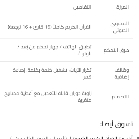
الميزة
التفاصيل
المحتوى
القرآن الكريم كاملاً (16 قارئ + 16 ترجمة)
الصوتي
تطبيق الهاتف / جهاز تحكم عن بُعد /
طرق التحكم
بلوتوث
وظائف
تكرار الآيات، تشغيل كلمة بكلمة، إضاءة
إضافية
قمر
زاوية دوران قابلة للتعديل مع أغطية مصابيح
التصميم
متغيرة
تسوق أيضا:
أباجورة القرآن الكريم الكريستال
(لأصحاب الذوق الكلاسيكي).