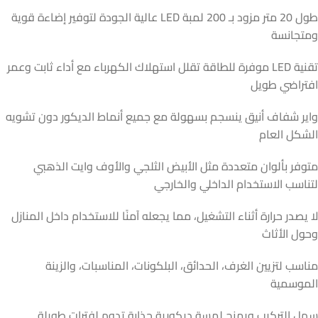
طول 20 متر مزود بـ 200 لمبة LED عالية الجودة لتوفير إضاءة قوية
ومتجانسة
تقنية LED موفرة للطاقة تقلل استهلاك الكهرباء مع أداء ثابت وعمر
افتراضي طويل
واير شفاف أنيق ينسجم بسهولة مع جميع أنماط الديكور دون تشويه
الشكل العام
متوفر بألوان متعددة مثل الأبيض الثلجي والأوف وايت الذهبي
لتناسب الاستخدام الداخلي والخارجي
لا يصدر حرارة أثناء التشغيل، مما يجعله آمنًا للاستخدام داخل المنازل
وحول الأثاث
مناسب لتزيين الغرف، الحدائق، البلكونات، المناسبات، والزينة
الموسمية
سهل التركيب ويمنح لمسة ديكورية جذابة تدوم لفترات طويلة