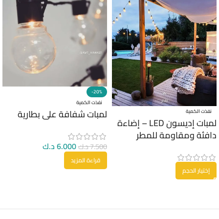
-20%
نفذت الكمية
لمبات شفافة على بطارية
نفذت الكمية
لمبات إديسون LED – إضاءة
دافئة ومقاومة للمطر
6.000
د.ك
7.500
د.ك
قراءة المزيد
إختيار الحجم