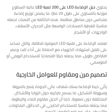
يحتوي
حبل الإضاءة LED على 200 لمبة LED
عالية السطوع
موزعة بالتساوي على طول 20 مترًا، ما يضمن توزيع إضاءة
متجانس دون مناطق مظلمة. هذه الكثافة من اللمبات تجعله
مناسبًا لتغطية المساحات الواسعة مثل الجدران، الأسقف،
الواجهات، أو الأشجار.
تعتمد الإضاءة على تقنية LED الموفرة للطاقة، والتي تساعد
على تقليل استهلاك الكهرباء مع الحفاظ على أداء ثابت وعمر
افتراضي طويل، مما يجعله خيارًا اقتصاديًا للاستخدام اليومي أو
الموسمي.
تصميم مرن ومقاوم للعوامل الخارجية
يأتي خيط الإضاءة بسلك شفاف عالي الجودة يتميز بالمرونة
وسهولة التشكيل، ما يسمح بتركيبه حول الزوايا والأشكال
المختلفة دون صعوبة. كما أن الحبل مقاوم للماء والرطوبة،
مما يجعله مناسبًا للاستخدام الخارجي في الحدائق، البلكونات،
والأسطح، حتى مع تغير الظروف الجوية.