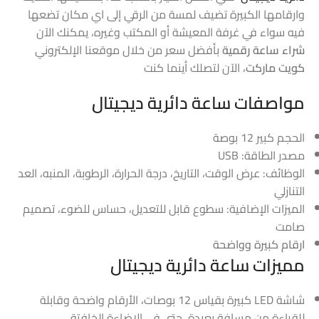
وارقامها الكبيرة تضيف لمسة من الرقي إلى اي مكان تضعها
فيه سواء في غرفة المعيشة أو المكتب وغيره، يمكنك الآن
شراء
ساعة رقمية
بأفضل سعر من خلال موقعنا الإلكتروني
كويت ماركت
، الآن لتصلك أينما كنت
مواصفات ساعة دائرية ديجيتال
الحجم كبير 12 بوصة
مصدر الطاقة: USB
الوظائف: عرض الوقت، التاريخ، درجة الحرارة، الرطوبة، المنبه، العد
التنازلي
الميزات الإضافية: سطوع قابل للتعديل، حساس للضوء، تصميم
صامت
ارقام كبيرة وواضحة
مميزات ساعة دائرية ديجيتال
شاشة LED كبيرة بقياس 12 بوصات، الأرقام واضحة وقابلة
للقراءة من مسافة بعيدة، حتى في الإضاءة الخافتة.