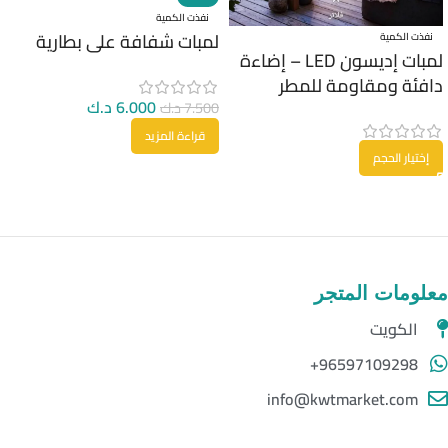
نفذت الكمية
لمبات شفافة على بطارية
نفذت الكمية
لمبات إديسون LED – إضاءة
دافئة ومقاومة للمطر
6.000
د.ك
7.500
د.ك
قراءة المزيد
إختيار الحجم
معلومات المتجر
الكويت
96597109298+
info@kwtmarket.com