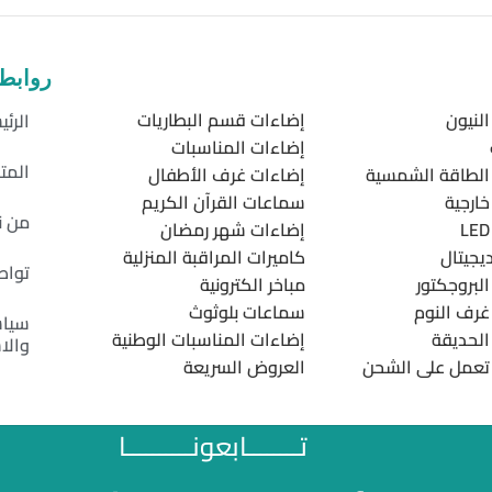
روابط
لنيون
إضاءات قسم البطاريات
الرئي
إضاءات المناسبات
المت
الطاقة الشمسية
إضاءات غرف الأطفال
ارجية
سماعات القرآن الكريم
من ن
إضاءات شهر رمضان
يجيتال
كاميرات المراقبة المنزلية
تواص
لبروجكتور
مباخر الكترونية
غرف النوم
سماعات بلوثوث
سياس
الحديقة
إضاءات المناسبات الوطنية
والا
تعمل على الشحن
العروض السريعة
تــــــــابعونــــــــــا