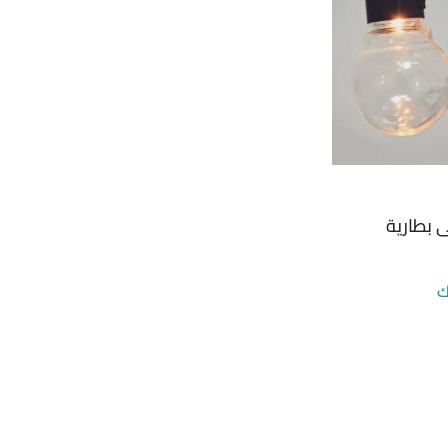
 بطارية
ك