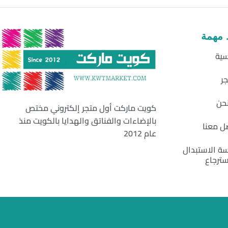
 مهمة
سية
جر
حن
كويت ماركت أول متجر إلكتروني مختص
بالإضاءات والفناتق والهدايا بالكويت منذ
ل معنا
عام 2012
ة الاستبدال
سترجاع