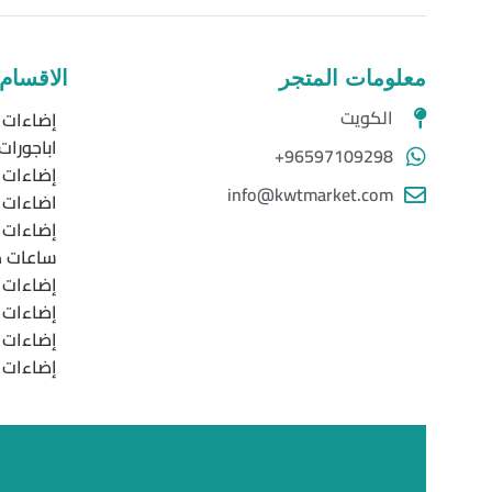
معلومات المتجر
الاقسام
الكويت
إضاءات ا
اباجورات
96597109298+
إضاءات 
info@kwtmarket.com
اضاءات خ
إضاءات LED
ساعات د
إضاءات ا
إضاءات 
إضاءات 
إضاءات 