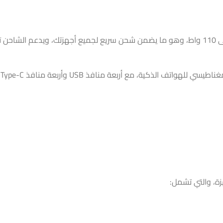
ة، مع أربعة منافذ USB وأربعة منافذ Type-C، ويمكنك شحن
ة، والتي تشمل: