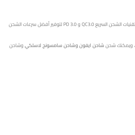
بقدرة شحن عالية تصل إلى 110 واط، وهو ما يضمن شحن سريع لجميع أجهزتك، ويدعم الشاحن تقنيات الشحن السريع QC3.0 و PD 3.0 لتوفير أفضل سرعات الشحن
شاحن ايفون وشاحن سامسونج لاسلكي
وشاحن