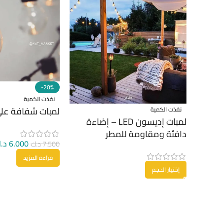
-20%
نفذت الكمية
لمبات شفافة على
نفذت الكمية
لمبات إديسون LED – إضاءة
دافئة ومقاومة للمطر
6.000
د.
7.500
د.ك
قراءة المزيد
إختيار الحجم