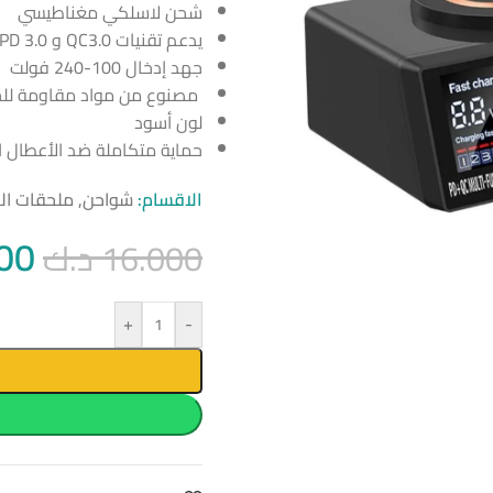
شحن لاسلكي مغناطيسي
يدعم تقنيات QC3.0 و PD 3.0
جهد إدخال 100-240 فولت
مصنوع من مواد مقاومة للح
لون أسود
حماية متكاملة ضد الأعطال ال
الاقسام:
شواحن
,
ملحقات اله
00
16.000
د.ك
+
-