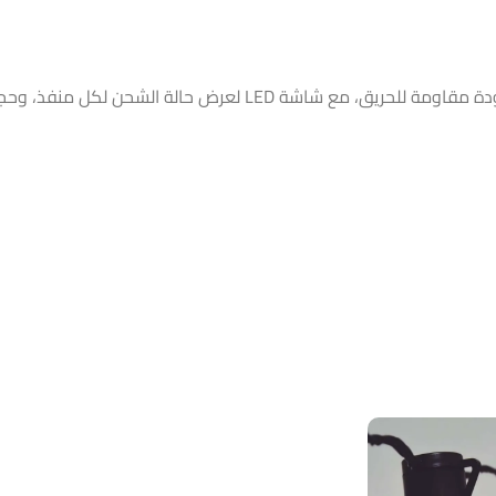
الشحن لكل منفذ، وحجمه المدمج يجعله مناسب للمكتب والمنزل.