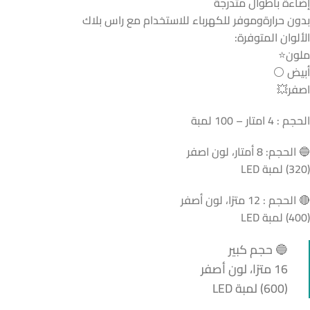
إضاءة بأطوال متدرجة
بدون حرارةوموفر للكهرباء للاستخدام مع راس بلاك
الألوان المتوفرة:
ملون⭐
أبيض ⚪
اصفر💥
الحجم : 4 امتار – 100 لمبة
🔵 الحجم: 8 أمتار، لون اصفر
(320) لمبة LED
🔴 الحجم : 12 مترًا، لون أصفر
(400) لمبة LED
🔵 حجم كبير
16 مترًا، لون أصفر
(600) لمبة LED