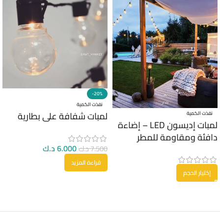
-20%
نفذت الكمية
لمبات شفافة على بطارية
نفذت الكمية
لمبات إديسون LED – إضاءة
دافئة ومقاومة للمطر
6.000
د.ك
7.500
د.ك
قراءة المزيد
إختيار الحجم