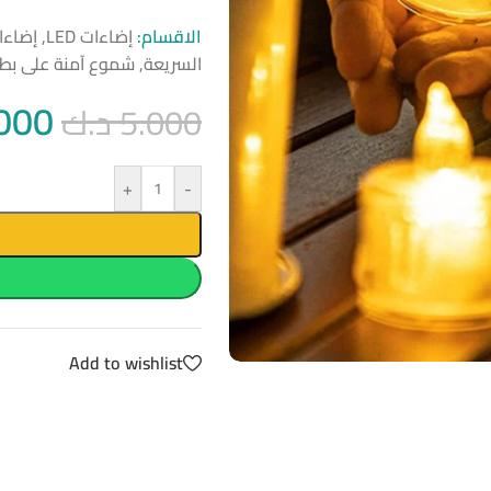
الاقسام:
إضاءات LED
,
إضاءا
السريعة
,
شموع آمنة على بطا
000
5.000
د.ك
+
-
Add to wishlist