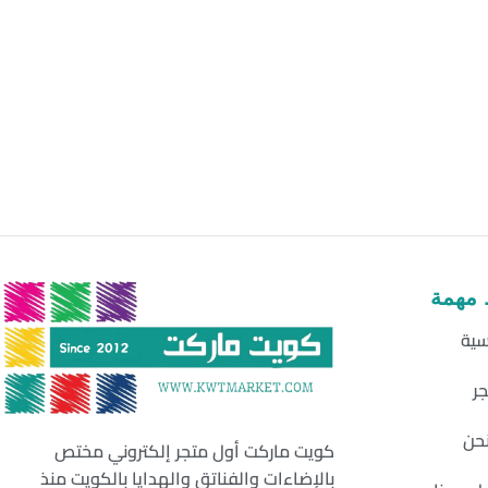
 مهمة
سية
جر
حن
كويت ماركت أول متجر إلكتروني مختص
بالإضاءات والفناتق والهدايا بالكويت منذ