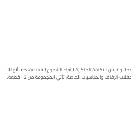
يوفر من التكلفة المتكررة لشراء الشموع التقليدية، كما أنها لا
تحتوي على لهب حقيقي، توفر الشموع إضاءة دافئة وهادئة، ويمكن إستخدامها لتزيين غرف المعيشة وغرف النوم أو حتى في حفلات الزفاف والمناسبات الخاصة، تأتي المجموعة من 12 قطعة،