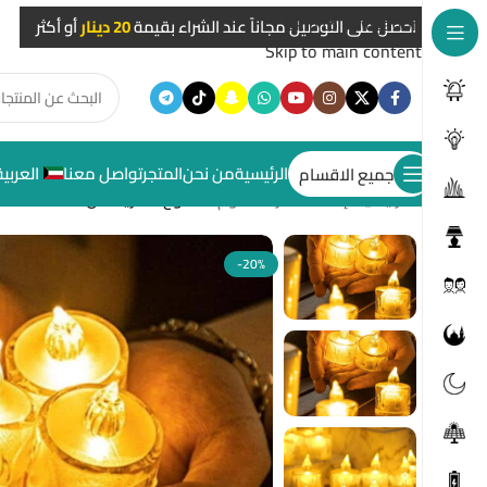
Skip to navigation
احصل على التوصيل مجاناً عند الشراء بقيمة
20 دينار
أو أكثر
Skip to main content
الرئيسية
من نحن
المتجر
تواصل معنا
العربية
جميع الاقسام
الرئيسية
/
إضاءات غرف النوم
/
شموع الكريستال
-20%