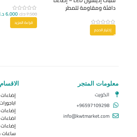
لمبات إديسون LED – إضاءة
دافئة ومقاومة للمطر
6.000
د.
7.500
د.ك
قراءة المزيد
إختيار الحجم
معلومات المتجر
الاقسام
الكويت
إضاءات ا
اباجورات
96597109298+
إضاءات 
info@kwtmarket.com
اضاءات خ
إضاءات LED
ساعات د