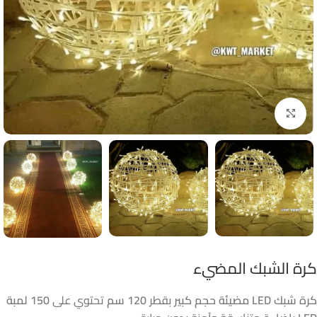
Click to enlarge
كرة الشبك المضيء
كرة شبك LED مضيئة حجم كبير
بقطر
120 سم
تحتوي على
150 لمبة