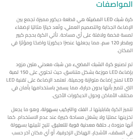
المواصفات
كرة شبك LED المضيئة
هي قطعة ديكور مميزة تجمع بين
الإضاءة الجذابة والتصميم العملي، وتُعد خيارًا مثاليًا لإضفاء
لمسة فخمة ولافتة على أي مساحة. تأتي الكرة بحجم
كبير
وبقطر
120 سم
، مما يجعلها عنصرًا ديكوريًا واضحًا ومؤثرًا في
المكان.
تم تصنيع
كرة الشبك المضيء
من
شبك معدني متين
مزود
بإضاءة LED موزعة بشكل متناسق، حيث تحتوي على
150 لمبة
LED
تمنح إضاءة متوازنة وجميلة. تعتمد الإضاءة على تقنية LED
التي تتميز بأنها
بدون حرارة
، مما يسمح باستخدامها بأمان في
مختلف الأماكن وحول الديكورات الأخرى.
تتميز الكرة بقابليتها لـ
الفك والتركيب بسهولة
، وهو ما يجعل
تخزينها عمليًا ولا يشغل مساحة كبيرة عند عدم الاستخدام. كما
أنها مزودة بـ
حلقة معدنية قوية للتعليق
، تتيح تثبيتها بسهولة
في السقف، الأشجار، الهياكل الزخرفية، أو أي مكان آخر حسب