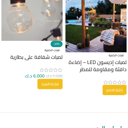
-20%
نفذت الكمية
لمبات شفافة على بطارية
نفذت الكمية
لمبات إديسون LED – إضاءة
دافئة ومقاومة للمطر
6.000
د.ك
7.500
د.ك
قراءة المزيد
إختيار الحجم